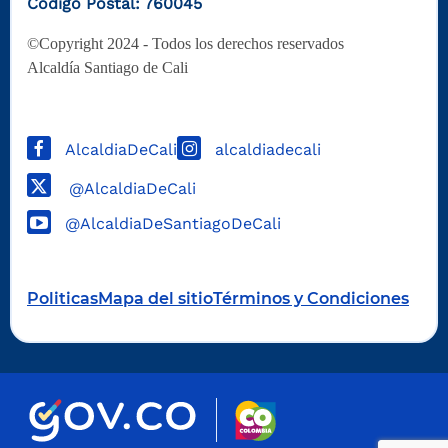
Código Postal: 760045
©Copyright 2024 - Todos los derechos reservados
Alcaldía Santiago de Cali
AlcaldiaDeCali
alcaldiadecali
@AlcaldiaDeCali
@AlcaldiaDeSantiagoDeCali
Politicas
Mapa del sitio
Términos y Condiciones