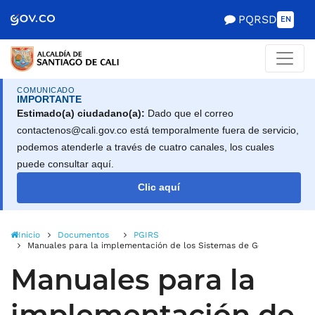
Alcaldía de Santiago d
Saltar al contenido principal
PQRSD
EN
COMUNICADO
IMPORTANTE
Estimado(a) ciudadano(a):
Dado que el correo
contactenos@cali.gov.co está temporalmente fuera de servicio,
podemos atenderle a través de cuatro canales, los cuales
puede consultar aquí.
Clic aquí
Inicio
Documentos
PGIRS
Manuales para la implementación de los Sistemas de Gestión Integra
Manuales para la
implementación de