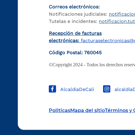
Correos electrónicos:
Notificaciones judiciales:
notificacio
Tutelas e incidentes:
notificacion.tu
Recepción de facturas
electrónicas:
facturaselectronicas@c
Código Postal: 760045
©Copyright 2024 - Todos los derechos reserv
AlcaldiaDeCali
alcaldia
Politicas
Mapa del sitio
Términos y 