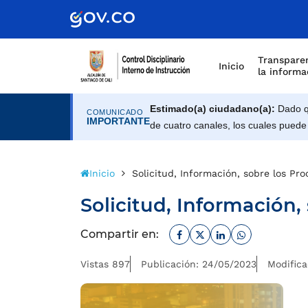
Scretaría de Gobierno
Transparen
Inicio
la informa
Estimado(a) ciudadano(a):
Dado qu
COMUNICADO
IMPORTANTE
de cuatro canales, los cuales puede
Inicio
Solicitud, Información, sobre los Pro
Solicitud, Información,
Facebook
Twitter
Linkedin
Whatsapp
Compartir en:
Vistas 897
Publicación: 24/05/2023
Modifica