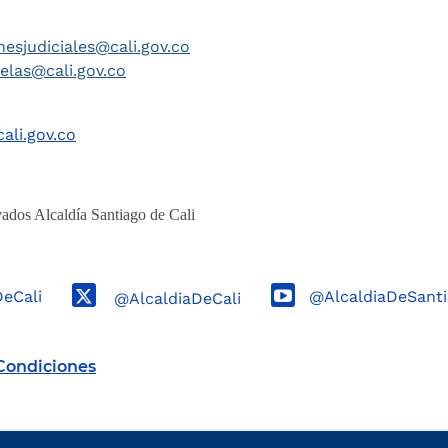
nesjudiciales@cali.gov.co
telas@cali.gov.co
ali.gov.co
ados Alcaldía Santiago de Cali
DeCali
@AlcaldiaDeSanti
@AlcaldiaDeCali
Condiciones