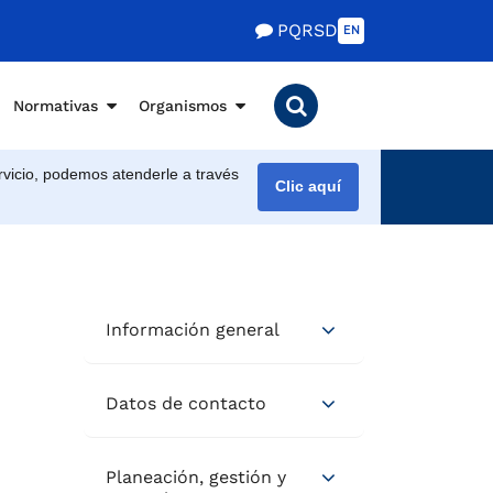
PQRSD
EN
Normativas
Organismos
vicio, podemos atenderle a través
Clic aquí
Información general
Datos de contacto
Planeación, gestión y