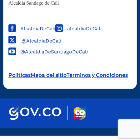
Alcaldía Santiago de Cali
AlcaldiaDeCali
alcaldiaDeCali
@AlcaldiaDeCali
@AlcaldiaDeSantiagoDeCali
Politicas
Mapa del sitio
Términos y Condiciones