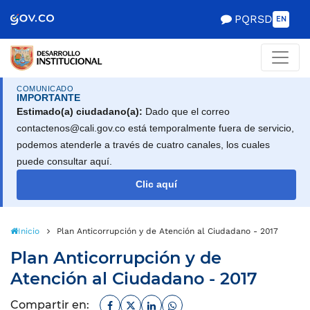
Scretaría de Gobierno
PQRSD
EN
COMUNICADO
IMPORTANTE
Estimado(a) ciudadano(a):
Dado que el correo
contactenos@cali.gov.co está temporalmente fuera de servicio,
podemos atenderle a través de cuatro canales, los cuales
puede consultar aquí.
Clic aquí
Inicio
Plan Anticorrupción y de Atención al Ciudadano - 2017
Plan Anticorrupción y de
Atención al Ciudadano - 2017
Facebook
Twitter
Linkedin
Whatsapp
Compartir en: