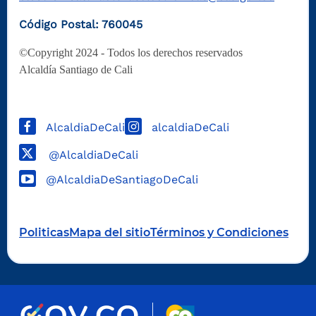
Código Postal: 760045
©Copyright 2024 - Todos los derechos reservados
Alcaldía Santiago de Cali
AlcaldiaDeCali
alcaldiaDeCali
@AlcaldiaDeCali
@AlcaldiaDeSantiagoDeCali
Politicas
Mapa del sitio
Términos y Condiciones