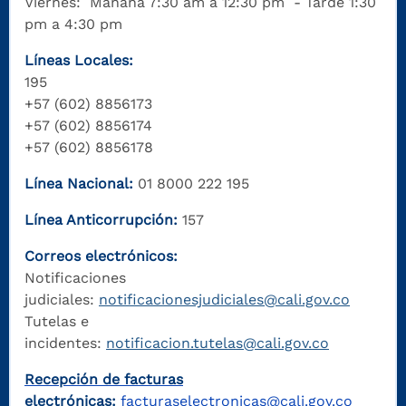
Viernes: Mañana 7:30 am a 12:30 pm - Tarde 1:30
pm a 4:30 pm
Líneas Locales:
195
+57 (602) 8856173
+57 (602) 8856174
+57 (602) 8856178
Línea Nacional:
01 8000 222 195
Línea Anticorrupción:
157
Correos electrónicos:
Notificaciones
judiciales:
notificacionesjudiciales@cali.gov.co
Tutelas e
incidentes:
notificacion.tutelas@cali.gov.co
Recepción de facturas
electrónicas:
facturaselectronicas@cali.gov.co