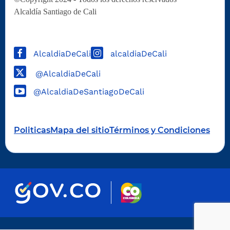
Alcaldía Santiago de Cali
AlcaldiaDeCali
alcaldiaDeCali
@AlcaldiaDeCali
@AlcaldiaDeSantiagoDeCali
Politicas
Mapa del sitio
Términos y Condiciones