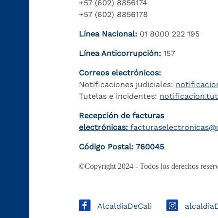
+57 (602) 8856174
+57 (602) 8856178
Línea Nacional:
01 8000 222 195
Línea Anticorrupción:
157
Correos electrónicos:
Notificaciones judiciales:
notificacio
Tutelas e incidentes:
notificacion.tu
Recepción de facturas
electrónicas:
facturaselectronicas@c
Código Postal: 760045
©Copyright 2024 - Todos los derechos reserv
AlcaldiaDeCali
alcaldia