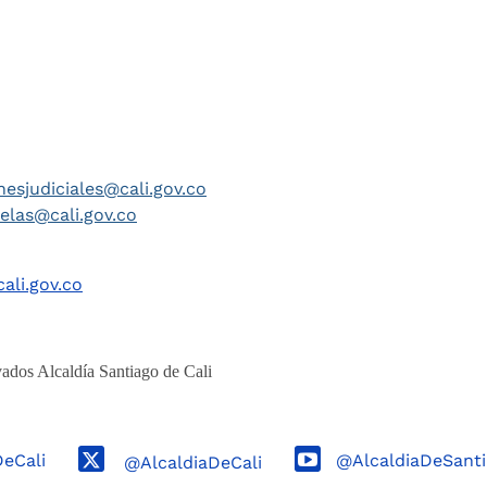
nesjudiciales@cali.gov.co
telas@cali.gov.co
ali.gov.co
ados Alcaldía Santiago de Cali
DeCali
@AlcaldiaDeSanti
@AlcaldiaDeCali