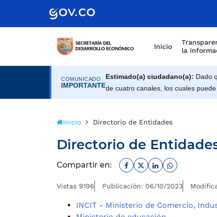
Scretaría de Gobierno
Transparen
Inicio
la informa
Estimado(a) ciudadano(a):
Dado qu
COMUNICADO
IMPORTANTE
de cuatro canales, los cuales puede
Inicio
Directorio de Entidades
Directorio de Entidade
Facebook
Twitter
Linkedin
Whatsapp
Compartir en:
Vistas 9196
Publicación: 06/10/2023
Modific
INCIT - Ministerio de Comercio, Indu
Ministerio de educación