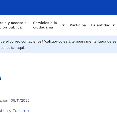
cia y acceso a
Servicios a la
Participa
La entidad
ción pública
ciudadanía
e el correo contactenos@cali.gov.co está temporalmente fuera de ser
 consultar aquí.
s
ación: 05/11/2025
stria y Turismo