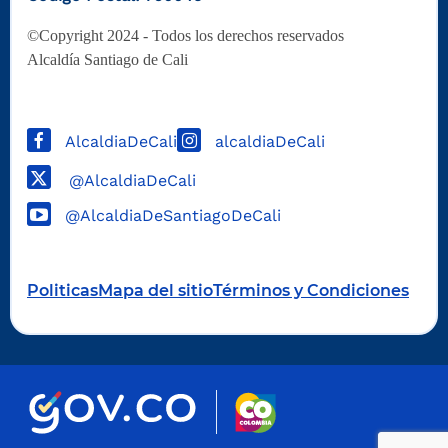
©Copyright 2024 - Todos los derechos reservados
Alcaldía Santiago de Cali
AlcaldiaDeCali
alcaldiaDeCali
@AlcaldiaDeCali
@AlcaldiaDeSantiagoDeCali
Politicas
Mapa del sitio
Términos y Condiciones