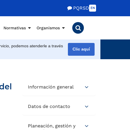
PQRSD
EN
Normativas
Organismos
vicio, podemos atenderle a través
Clic aquí
del
Información general
Datos de contacto
Planeación, gestión y