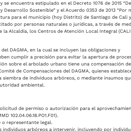
 y se encuentra estipulado en el Decreto 1076 de 2015 “D
y Desarrollo Sostenible” y el Acuerdo 0353 de 2013 “Por 
ltura para el municipio (hoy Distrito) de Santiago de Cali 
icitado por personas naturales o jurídicas, a través de me
de la Alcaldía, los Centros de Atención Local Integral (CALI
del DAGMA, en la cual se incluyen las obligaciones y
ben cumplir a precisión para evitar la apertura de proce
ción sobre el arbolado urbano tiene una compensación de
l Comité de Compensaciones del DAGMA, quienes establec
 siembra de individuos arbóreos, o mediante insumos qu
autoridad ambiental.
 solicitud de permiso o autorización para el aprovechamie
MMD 102.04.06.18.PO1.F01).
e o representante legal.
individuos arbóreos a intervenir, incluyendo por individu