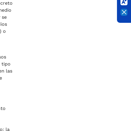
ecreto
medio
y se
dios
) o
sos
 tipo
en las
e
nto
o: la