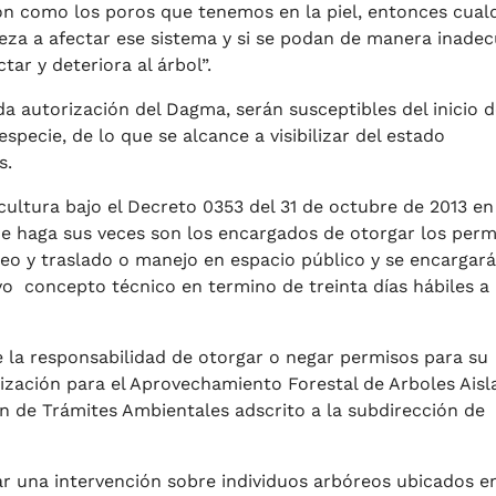
on como los poros que tenemos en la piel, entonces cual
eza a afectar ese sistema y si se podan de manera inade
ar y deteriora al árbol”.
da autorización del Dagma, serán susceptibles del inicio 
pecie, de lo que se alcance a visibilizar del estado
s.
icultura bajo el Decreto 0353 del 31 de octubre de 2013 en
e haga sus veces son los encargados de otorgar los perm
ueo y traslado o manejo en espacio público y se encargar
ivo concepto técnico en termino de treinta días hábiles a 
la responsabilidad de otorgar o negar permisos para su
ización para el Aprovechamiento Forestal de Arboles Aisl
ón de Trámites Ambientales adscrito a la subdirección de
zar una intervención sobre individuos arbóreos ubicados e