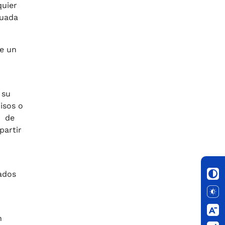
quier
cuada
de un
 su
isos o
á de
partir
ados
n