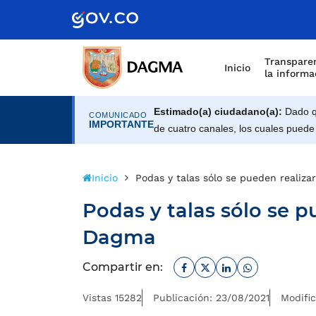
Scretaría de Gobierno
Transparen
Inicio
la informa
Estimado(a) ciudadano(a):
Dado qu
COMUNICADO
IMPORTANTE
de cuatro canales, los cuales puede
Inicio
Podas y talas sólo se pueden realiza
Podas y talas sólo se p
Dagma
Facebook
Twitter
Linkedin
Whatsapp
Compartir en:
Vistas 15282
Publicación: 23/08/2021
Modifi