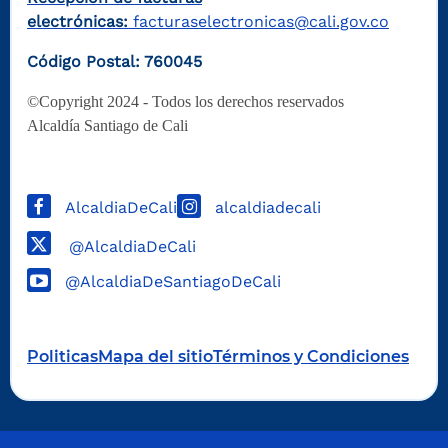
electrónicas:
facturaselectronicas@cali.gov.co
Código Postal: 760045
©Copyright 2024 - Todos los derechos reservados
Alcaldía Santiago de Cali
AlcaldiaDeCali
alcaldiadecali
@AlcaldiaDeCali
@AlcaldiaDeSantiagoDeCali
Politicas
Mapa del sitio
Términos y Condiciones