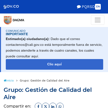
Scretaría de Gobierno
PQRSD
EN
COMUNICADO
IMPORTANTE
Estimado(a) ciudadano(a):
Dado que el correo
contactenos@cali.gov.co está temporalmente fuera de servicio,
podemos atenderle a través de cuatro canales, los cuales
puede consultar aquí.
Clic aquí
Inicio
Grupo: Gestión de Calidad del Aire
Grupo: Gestión de Calidad del
Aire
Facebook
Twitter
Linkedin
Whatsapp
Compartir en: