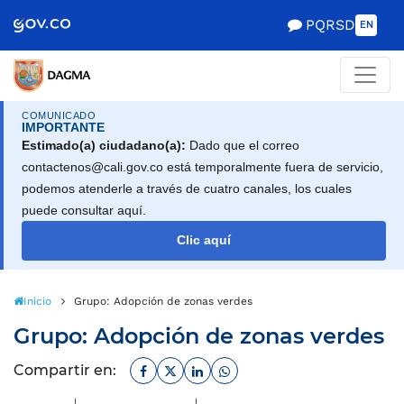
Scretaría de Gobierno
PQRSD
EN
COMUNICADO
IMPORTANTE
Estimado(a) ciudadano(a):
Dado que el correo
contactenos@cali.gov.co está temporalmente fuera de servicio,
podemos atenderle a través de cuatro canales, los cuales
puede consultar aquí.
Clic aquí
Inicio
Grupo: Adopción de zonas verdes
Grupo: Adopción de zonas verdes
Facebook
Twitter
Linkedin
Whatsapp
Compartir en: