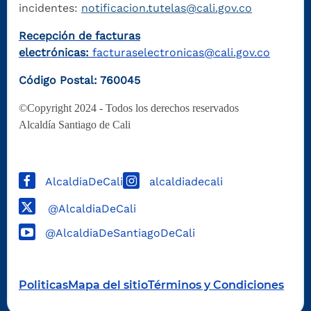
incidentes:
notificacion.tutelas@cali.gov.co
Recepción de facturas
electrónicas:
facturaselectronicas@cali.gov.co
Código Postal: 760045
©Copyright 2024 - Todos los derechos reservados
Alcaldía Santiago de Cali
AlcaldiaDeCali
alcaldiadecali
@AlcaldiaDeCali
@AlcaldiaDeSantiagoDeCali
Politicas
Mapa del sitio
Términos y Condiciones