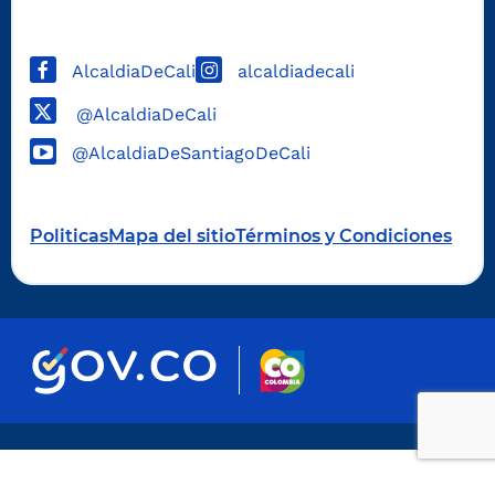
AlcaldiaDeCali
alcaldiadecali
@AlcaldiaDeCali
@AlcaldiaDeSantiagoDeCali
Politicas
Mapa del sitio
Términos y Condiciones