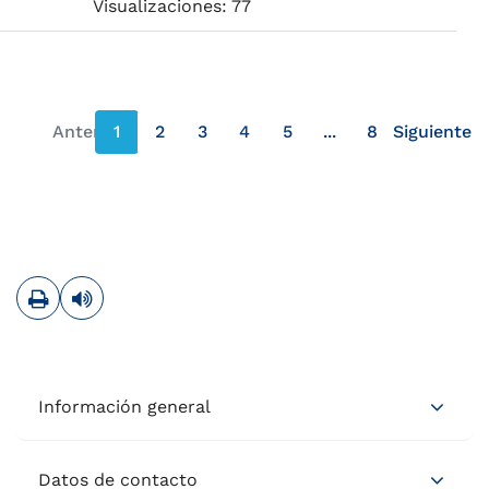
Visualizaciones: 77
Anterior
1
2
3
4
5
...
8
Siguiente
página anterior
página s
Imprimir
Leer contenido
Información general
Datos de contacto