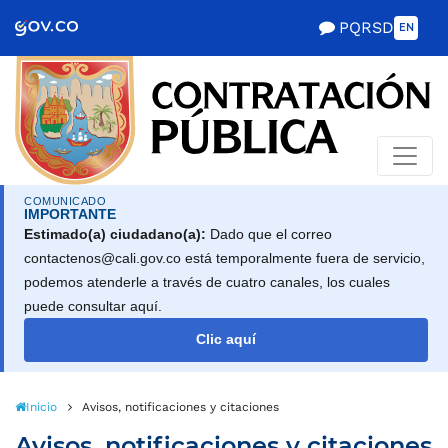
Scretaría de Gobierno
PQRSD
EN
COMUNICADO
IMPORTANTE
Estimado(a) ciudadano(a):
Dado que el correo
contactenos@cali.gov.co está temporalmente fuera de servicio,
podemos atenderle a través de cuatro canales, los cuales
puede consultar aquí.
Clic aquí
Inicio
Avisos, notificaciones y citaciones
Avisos, notificaciones y citaciones