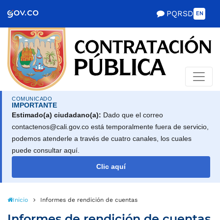
Scretaría de Gobierno
PQRSD
EN
COMUNICADO
IMPORTANTE
Estimado(a) ciudadano(a):
Dado que el correo
contactenos@cali.gov.co está temporalmente fuera de servicio,
podemos atenderle a través de cuatro canales, los cuales
puede consultar aquí.
Clic aquí
Inicio
Informes de rendición de cuentas
Informes de rendición de cuentas