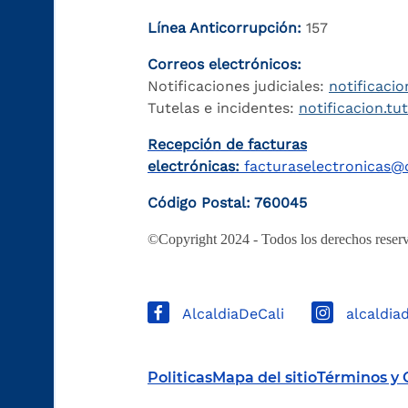
Línea Anticorrupción:
157
Correos electrónicos:
Notificaciones judiciales:
notificacio
Tutelas e incidentes:
notificacion.tu
Recepción de facturas
electrónicas:
facturaselectronicas@c
Código Postal: 760045
©Copyright 2024 - Todos los derechos reserv
AlcaldiaDeCali
alcaldia
Politicas
Mapa del sitio
Términos y 