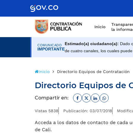
Scretaría de Gobierno
Transparen
Inicio
la informa
Estimado(a) ciudadano(a):
Dado qu
COMUNICADO
IMPORTANTE
de cuatro canales, los cuales puede
Inicio
Directorio Equipos de Contratación
Directorio Equipos de 
Facebook
Twitter
Linkedin
Whatsapp
Compartir en:
Vistas 5838
Publicación: 03/07/2018
Modific
Acceda a los datos de contacto de cada u
de Cali.