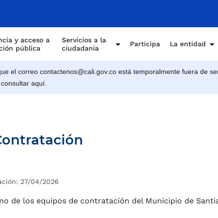
cia y acceso a
Servicios a la
Participa
La entidad
ción pública
ciudadanía
e el correo contactenos@cali.gov.co está temporalmente fuera de ser
 consultar aquí.
Contratación
ación: 27/04/2026
no de los equipos de contratación del Municipio de Santi