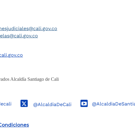
nesjudiciales@cali.gov.co
telas@cali.gov.co
ali.gov.co
ados Alcaldía Santiago de Cali
decali
@AlcaldiaDeSanti
@AlcaldiaDeCali
Condiciones