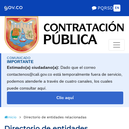
Scretaría de Gobierno
PQRSD
EN
COMUNICADO
IMPORTANTE
Estimado(a) ciudadano(a):
Dado que el correo
contactenos@cali.gov.co está temporalmente fuera de servicio,
podemos atenderle a través de cuatro canales, los cuales
puede consultar aquí.
Clic aquí
Inicio
Directorio de entidades relacionadas
Directorio de entidades