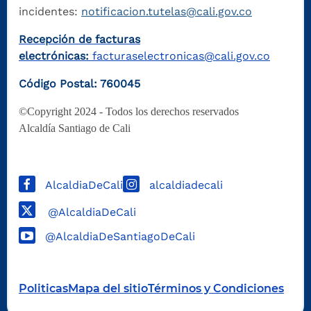
incidentes:
notificacion.tutelas@cali.gov.co
Recepción de facturas
electrónicas:
facturaselectronicas@cali.gov.co
Código Postal: 760045
©Copyright 2024 - Todos los derechos reservados
Alcaldía Santiago de Cali
AlcaldiaDeCali
alcaldiadecali
@AlcaldiaDeCali
@AlcaldiaDeSantiagoDeCali
Politicas
Mapa del sitio
Términos y Condiciones