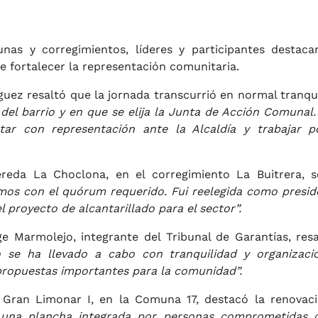
nas y corregimientos, líderes y participantes destaca
e fortalecer la representación comunitaria.
guez resaltó que la jornada transcurrió en normal tranqui
 del barrio y en que se elija la Junta de Acción Comunal.
ar con representación ante la Alcaldía y trabajar p
reda La Choclona, en el corregimiento La Buitrera, s
os con el quórum requerido. Fui reelegida como presid
l proyecto de alcantarillado para el sector”.
e Marmolejo, integrante del Tribunal de Garantías, resa
o se ha llevado a cabo con tranquilidad y organizaci
propuestas importantes para la comunidad”.
o Gran Limonar I, en la Comuna 17, destacó la renovac
 una plancha integrada por personas comprometidas 