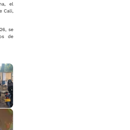
na, el
 Cali,
26, se
vos de