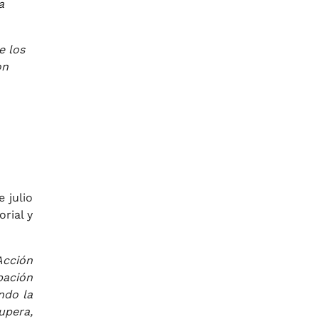
a
e los
on
 julio
rial y
Acción
pación
ndo la
upera,