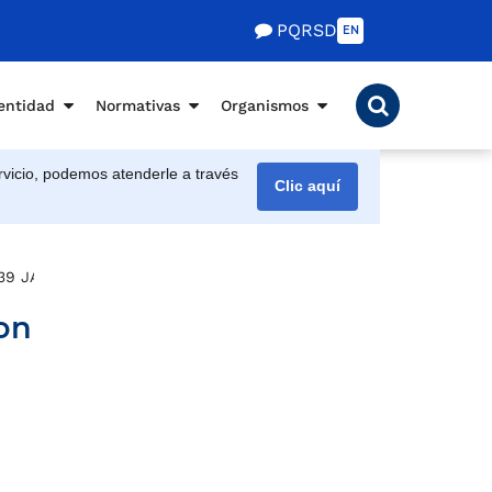
PQRSD
EN
entidad
Normativas
Organismos
vicio, podemos atenderle a través
Clic aquí
 39 JAC
ron