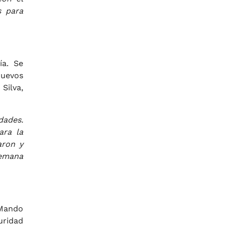
s para
ía. Se
nuevos
Silva,
dades.
ara la
aron y
semana
 Mando
uridad