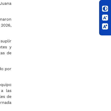
 Juana
inaron
 2026,
suplir
ntes y
tas de
do por
equipo
 a las
les de
ornada