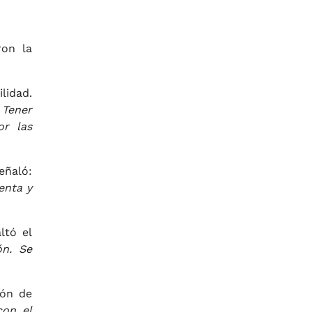
ron la
lidad.
 Tener
or las
eñaló:
enta y
ltó el
ón. Se
ión de
con el