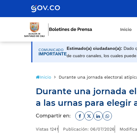
Inicio
Estimado(a) ciudadano(a):
Dado qu
COMUNICADO
IMPORTANTE
de cuatro canales, los cuales puede
Inicio
Durante una jornada electoral atípica
Durante una jornada ele
a las urnas para elegir 
Facebook
Twitter
Linkedin
Whatsapp
Compartir en:
Vistas 1241
Publicación: 06/07/2026
Modific