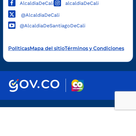
AlcaldiaDeCali
alcaldiaDeCali
@AlcaldiaDeCali
@AlcaldiaDeSantiagoDeCali
Politicas
Mapa del sitio
Términos y Condiciones