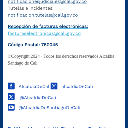
notificacionesjudiciales@cali.gov.co
Tutelas e incidentes:
notificacion.tutelas@cali.gov.co
Recepción de facturas electrónicas:
facturaselectronicas@cali.gov.co
Código Postal: 760045
©Copyright 2024 - Todos los derechos reservados Alcaldía
Santiago de Cali
AlcaldiaDeCali
alcaldiaDeCali
@AlcaldiaDeCali
@AlcaldiaDeSantiagoDeCali