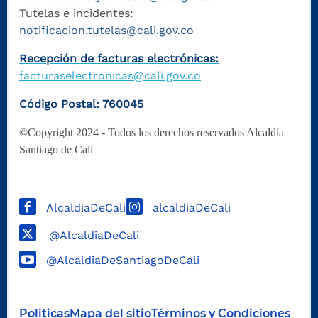
Tutelas e incidentes:
notificacion.tutelas@cali.gov.co
Recepción de facturas electrónicas:
facturaselectronicas@cali.gov.co
Código Postal: 760045
©Copyright 2024 - Todos los derechos reservados Alcaldía
Santiago de Cali
AlcaldiaDeCali
alcaldiaDeCali
@AlcaldiaDeCali
@AlcaldiaDeSantiagoDeCali
Politicas
Mapa del sitio
Términos y Condiciones