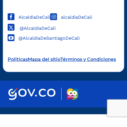
AlcaldiaDeCali
alcaldiaDeCali
@AlcaldiaDeCali
@AlcaldiaDeSantiagoDeCali
Politicas
Mapa del sitio
Términos y Condiciones