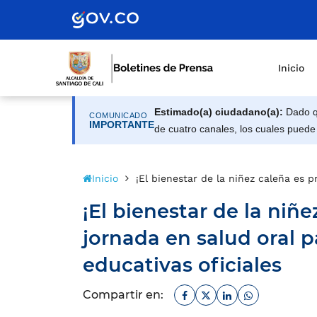
Inicio
Estimado(a) ciudadano(a):
Dado qu
COMUNICADO
IMPORTANTE
de cuatro canales, los cuales puede
Inicio
¡El bienestar de la niñez caleña es p
¡El bienestar de la niñe
jornada en salud oral p
educativas oficiales
Facebook
Twitter
Linkedin
Whatsapp
Compartir en: