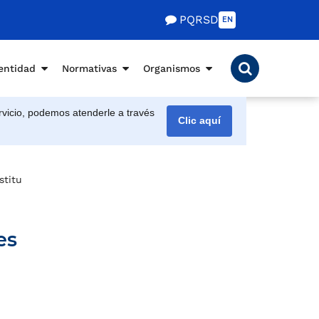
PQRSD
EN
entidad
Normativas
Organismos
vicio, podemos atenderle a través
Clic aquí
stituciones educativas oficiales
es