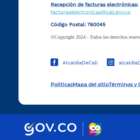
Recepción de facturas electrónicas:
facturaselectronicas@cali.gov.co
Código Postal: 760045
©Copyright 2024 - Todos los derechos reserv
AlcaldiaDeCali
alcaldia
Politicas
Mapa del sitio
Términos y 