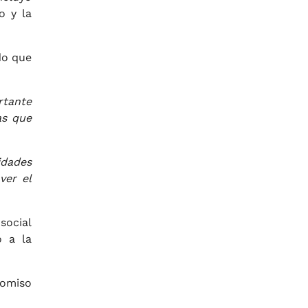
o y la
do que
rtante
as que
idades
ver el
social
o a la
romiso