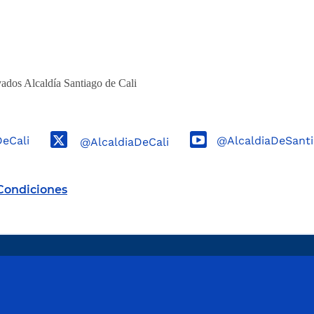
ados Alcaldía Santiago de Cali
DeCali
@AlcaldiaDeSanti
@AlcaldiaDeCali
Condiciones