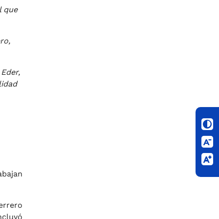
l que
ro,
 Eder,
lidad
abajan
errero
ncluyó