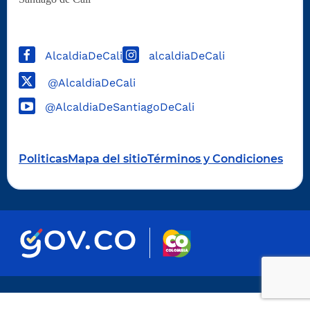
AlcaldiaDeCali
alcaldiaDeCali
@AlcaldiaDeCali
@AlcaldiaDeSantiagoDeCali
Politicas
Mapa del sitio
Términos y Condiciones