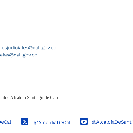
nesjudiciales@cali.gov.co
telas@cali.gov.co
ados Alcaldía Santiago de Cali
DeCali
@AlcaldiaDeSanti
@AlcaldiaDeCali