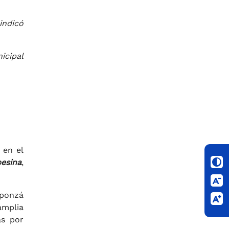
indicó
icipal
 en el
esina
,
Aponzá
amplia
as por