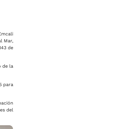
Emcali
l Mar,
143 de
 de la
5 para
pación
es del