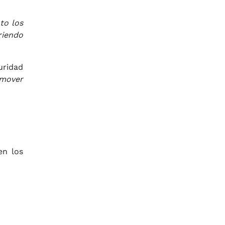
to los
riendo
uridad
omover
en los