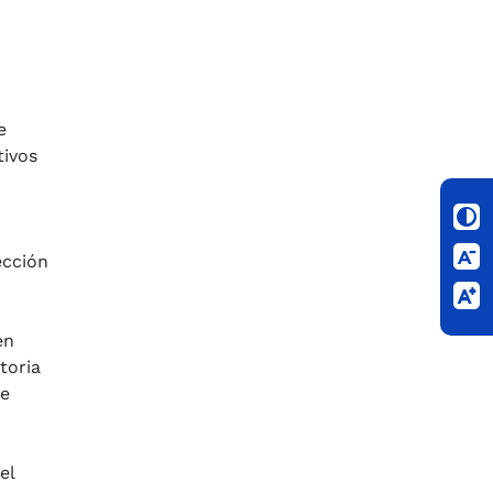
e
tivos
ección
en
toria
de
el