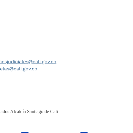
nesjudiciales@cali.gov.co
telas@cali.gov.co
ados Alcaldía Santiago de Cali