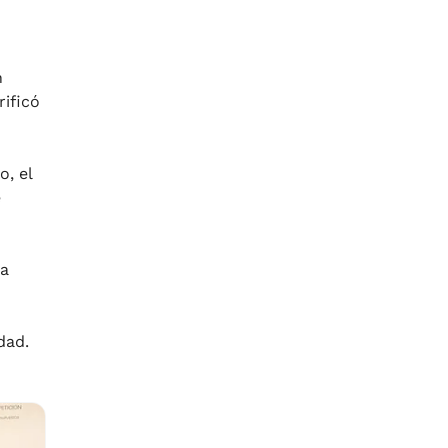
n
rificó
o, el
e
na
udad.