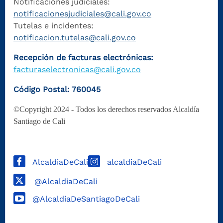
Notificaciones judiciales:
notificacionesjudiciales@cali.gov.co
Tutelas e incidentes:
notificacion.tutelas@cali.gov.co
Recepción de facturas electrónicas:
facturaselectronicas@cali.gov.co
Código Postal: 760045
©Copyright 2024 - Todos los derechos reservados Alcaldía
Santiago de Cali
AlcaldiaDeCali
alcaldiaDeCali
@AlcaldiaDeCali
@AlcaldiaDeSantiagoDeCali