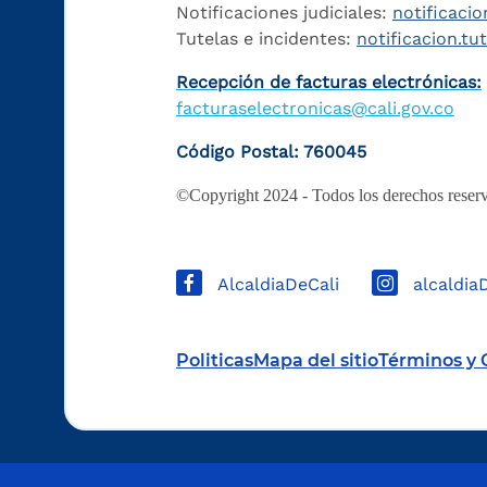
Notificaciones judiciales:
notificacio
Tutelas e incidentes:
notificacion.tu
Recepción de facturas electrónicas:
facturaselectronicas@cali.gov.co
Código Postal: 760045
©Copyright 2024 - Todos los derechos reserv
AlcaldiaDeCali
alcaldia
Politicas
Mapa del sitio
Términos y 