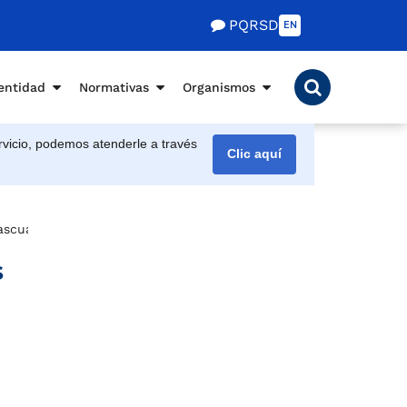
PQRSD
EN
entidad
Normativas
Organismos
vicio, podemos atenderle a través
Clic aquí
Pascual Guerrero
s