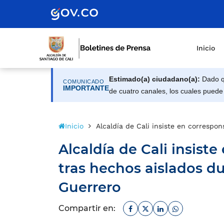
Inicio
Estimado(a) ciudadano(a):
Dado qu
COMUNICADO
IMPORTANTE
de cuatro canales, los cuales puede
Inicio
Alcaldía de Cali insiste en correspo
Alcaldía de Cali insist
tras hechos aislados du
Guerrero
Facebook
Twitter
Linkedin
Whatsapp
Compartir en: