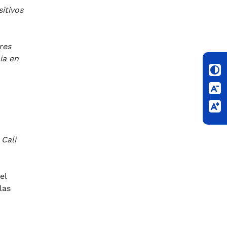
itivos
res
ia en
 Cali
el
las