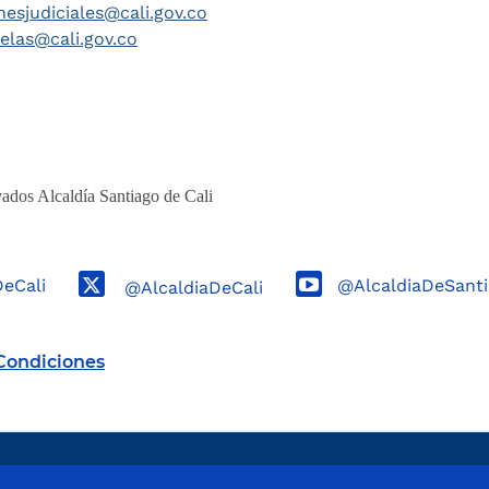
nesjudiciales@cali.gov.co
telas@cali.gov.co
ados Alcaldía Santiago de Cali
DeCali
@AlcaldiaDeSanti
@AlcaldiaDeCali
Condiciones