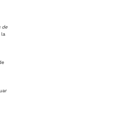
s de
 la
de
tuar