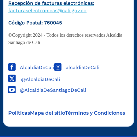
Recepción de facturas electrónicas:
facturaselectronicas@cali.gov.co
Código Postal: 760045
©Copyright 2024 - Todos los derechos reservados Alcaldía
Santiago de Cali
AlcaldiaDeCali
alcaldiaDeCali
@AlcaldiaDeCali
@AlcaldiaDeSantiagoDeCali
Politicas
Mapa del sitio
Términos y Condiciones