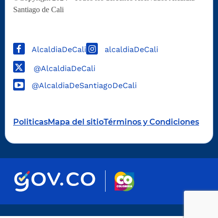
Santiago de Cali
AlcaldiaDeCali
alcaldiaDeCali
@AlcaldiaDeCali
@AlcaldiaDeSantiagoDeCali
Politicas
Mapa del sitio
Términos y Condiciones