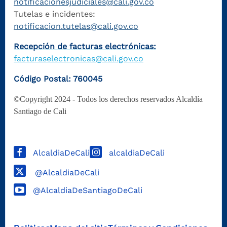
notificacionesjudiciales@cali.gov.co
Tutelas e incidentes:
notificacion.tutelas@cali.gov.co
Recepción de facturas electrónicas:
facturaselectronicas@cali.gov.co
Código Postal: 760045
©Copyright 2024 - Todos los derechos reservados Alcaldía
Santiago de Cali
AlcaldiaDeCali
alcaldiaDeCali
@AlcaldiaDeCali
@AlcaldiaDeSantiagoDeCali