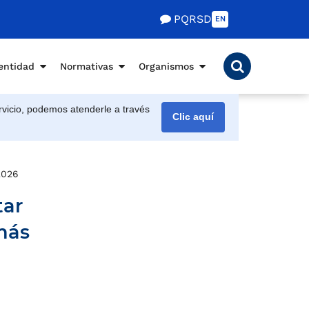
PQRSD
EN
entidad
Normativas
Organismos
vicio, podemos atenderle a través
Clic aquí
e 2026 fueron más de 2.000 personas
tar
 más