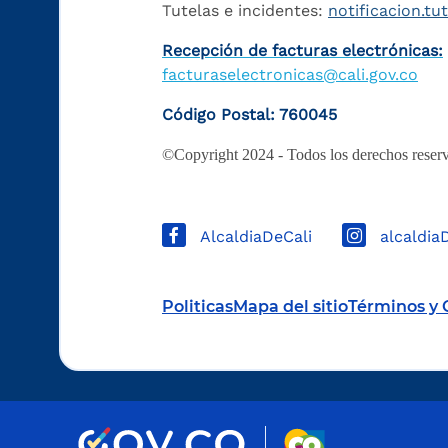
Tutelas e incidentes:
notificacion.tu
Recepción de facturas electrónicas:
facturaselectronicas@cali.gov.co
Código Postal: 760045
©Copyright 2024 - Todos los derechos reserv
AlcaldiaDeCali
alcaldia
Politicas
Mapa del sitio
Términos y 