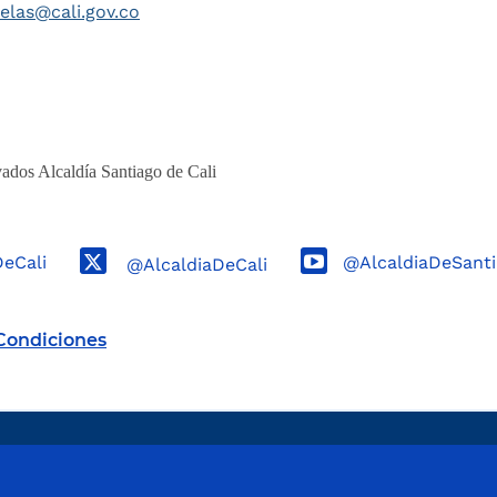
telas@cali.gov.co
ados Alcaldía Santiago de Cali
DeCali
@AlcaldiaDeSanti
@AlcaldiaDeCali
Condiciones