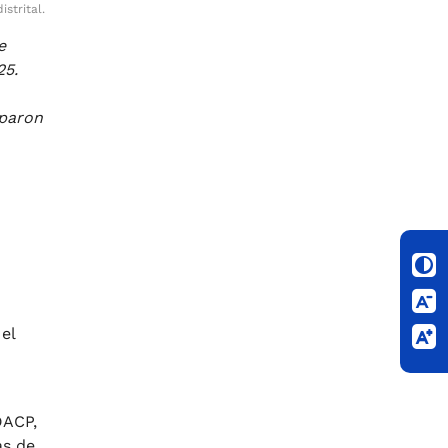
strital.
e
25.
iparon
el
DACP,
as de