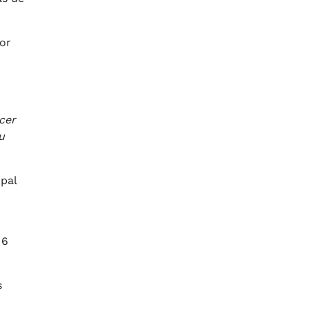
ior
cer
u
pal
 6
s