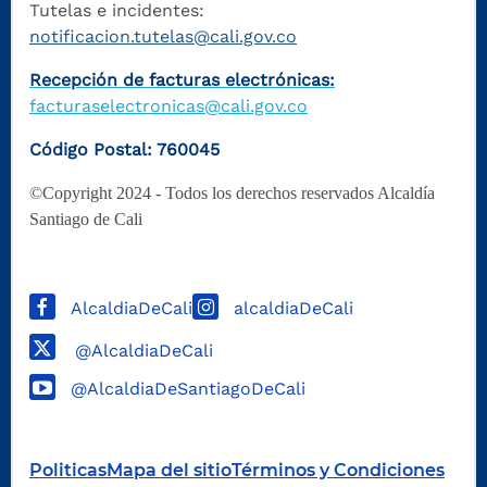
Tutelas e incidentes:
notificacion.tutelas@cali.gov.co
Recepción de facturas electrónicas:
facturaselectronicas@cali.gov.co
Código Postal: 760045
©Copyright 2024 - Todos los derechos reservados Alcaldía
Santiago de Cali
AlcaldiaDeCali
alcaldiaDeCali
@AlcaldiaDeCali
@AlcaldiaDeSantiagoDeCali
Politicas
Mapa del sitio
Términos y Condiciones