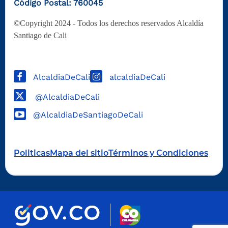
Código Postal: 760045
©Copyright 2024 - Todos los derechos reservados Alcaldía
Santiago de Cali
AlcaldiaDeCali
alcaldiaDeCali
@AlcaldiaDeCali
@AlcaldiaDeSantiagoDeCali
Politicas
Mapa del sitio
Términos y Condiciones