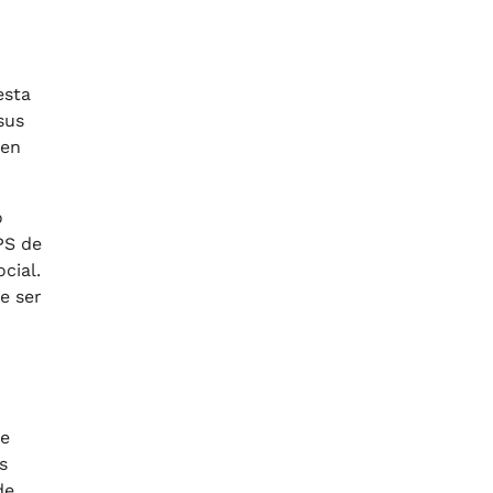
esta
sus
ren
o
PS de
cial.
e ser
se
s
de