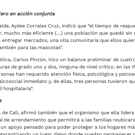
ero en acción conjunta
alde, Aydee Corrales Cruz, indicó que “el tiempo de respu
r, mucho más eficiente (…) una población que quedó sin 
entregar mercados, una olla comunitaria que ellos quie
también para las mascotas”.
blica, Carlos Pinzón, hizo un balance preliminar de cuatr
as de grado uno y dos, ninguna de nivel crítico, en las I
sonas han requerido atención física, psicológica y psicoso
icosocial inmediato y, de ellas, tres personas tuvieron qu
 hospitalaria”.
s
 de Cali, afirmó también que el organismo que ella lidera
l de arrendamiento que permitirá a las familias reubicar
es un apoyo pensado para poder proteger a los hogares má
 garantizando un lugar digno donde puedan permanecer 