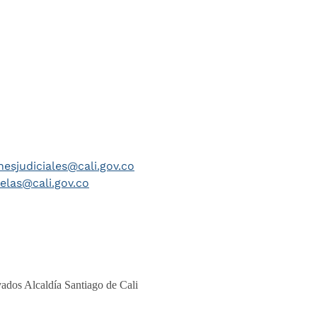
nesjudiciales@cali.gov.co
telas@cali.gov.co
ados Alcaldía Santiago de Cali