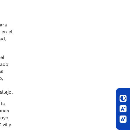
para
 en el
ad,
el
zado
as
o,
llejo.
 la
onas
poyo
ivil y