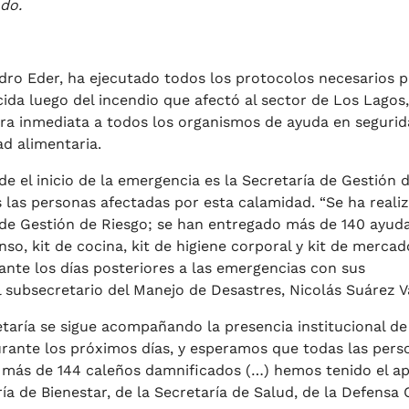
ado.
ndro Eder, ha ejecutado todos los protocolos necesarios 
da luego del incendio que afectó al sector de Los Lagos,
era inmediata a todos los organismos de ayuda en segurid
ad alimentaria.
de el inicio de la emergencia es la Secretaría de Gestión d
 las personas afectadas por esta calamidad. “Se ha reali
al de Gestión de Riesgo; se han entregado más de 140 ayud
so, kit de cocina, kit de higiene corporal y kit de mercad
ante los días posteriores a las emergencias con sus
l subsecretario del Manejo de Desastres, Nicolás Suárez Va
etaría se sigue acompañando la presencia institucional de
urante los próximos días, y esperamos que todas las pers
 más de 144 caleños damnificados (…) hemos tenido el a
ía de Bienestar, de la Secretaría de Salud, de la Defensa C