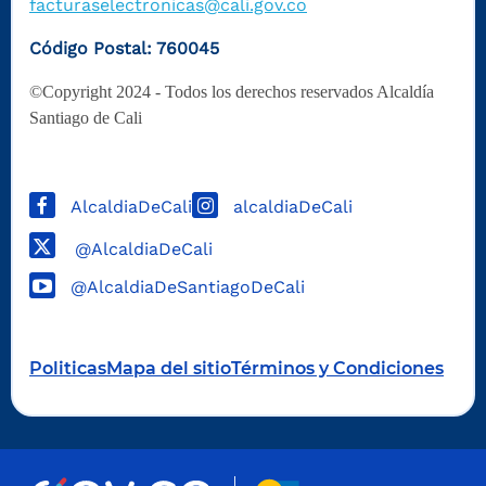
facturaselectronicas@cali.gov.co
Código Postal: 760045
©Copyright 2024 - Todos los derechos reservados Alcaldía
Santiago de Cali
AlcaldiaDeCali
alcaldiaDeCali
@AlcaldiaDeCali
@AlcaldiaDeSantiagoDeCali
Politicas
Mapa del sitio
Términos y Condiciones