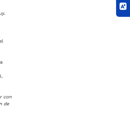
uy
.
el
la
),
r con
n de