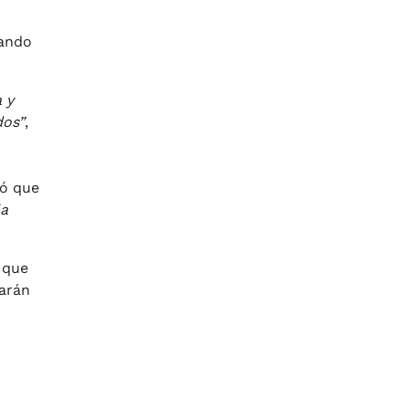
iando
 y
dos”
,
dó que
la
 que
uarán