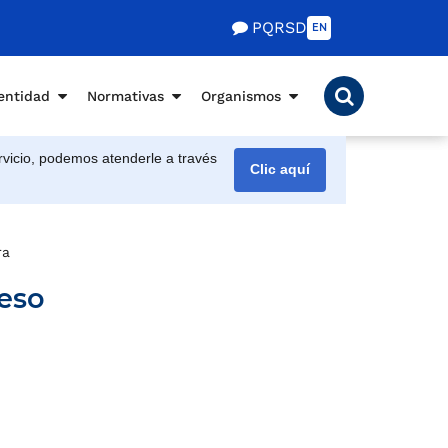
PQRSD
EN
entidad
Normativas
Organismos
vicio, podemos atenderle a través
Clic aquí
ra
ceso