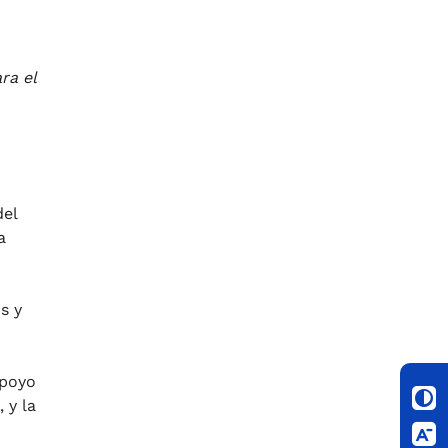
ra el
del
a
s y
apoyo
 y la