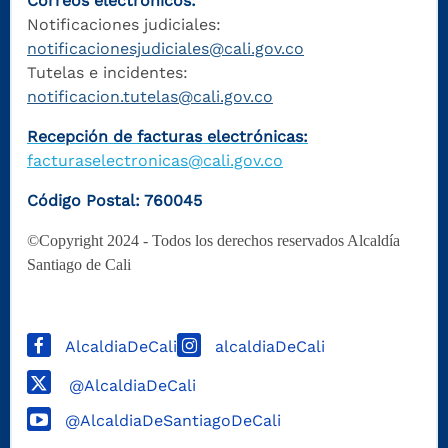
Correos electrónicos:
Notificaciones judiciales:
notificacionesjudiciales@cali.gov.co
Tutelas e incidentes:
notificacion.tutelas@cali.gov.co
Recepción de facturas electrónicas:
facturaselectronicas@cali.gov.co
Código Postal: 760045
©Copyright 2024 - Todos los derechos reservados Alcaldía
Santiago de Cali
AlcaldiaDeCali
alcaldiaDeCali
@AlcaldiaDeCali
@AlcaldiaDeSantiagoDeCali