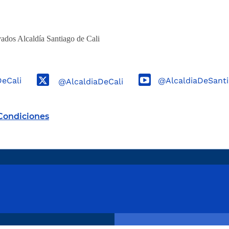
ados Alcaldía Santiago de Cali
DeCali
@AlcaldiaDeSanti
@AlcaldiaDeCali
Condiciones