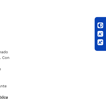
rnado
. Con
e
ante
blica