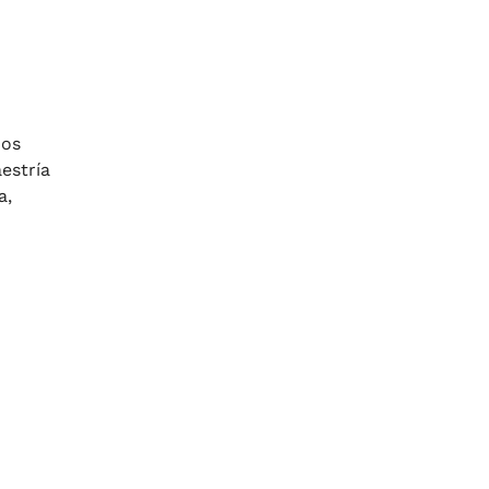
dos
estría
a,