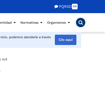
PQRSD
EN
entidad
Normativas
Organismos
vicio, podemos atenderle a través
Clic aquí
y subdirectora
a