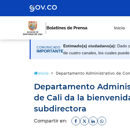
Inicio
Estimado(a) ciudadano(a):
Dado qu
COMUNICADO
IMPORTANTE
de cuatro canales, los cuales puede
Inicio
Departamento Administrativo de Cont
Departamento Administ
de Cali da la bienvenid
subdirectora
Facebook
Twitter
Linkedin
Whatsapp
Compartir en: