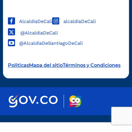
AlcaldiaDeCali
alcaldiaDeCali
@AlcaldiaDeCali
@AlcaldiaDeSantiagoDeCali
Politicas
Mapa del sitio
Términos y Condiciones