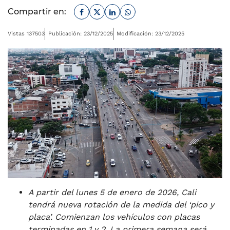
Facebook
Twitter
Linkedin
Whatsapp
Compartir en:
Vistas 137503
Publicación: 23/12/2025
Modificación: 23/12/2025
A partir del lunes 5 de enero de 2026, Cali
tendrá nueva rotación de la medida del ‘pico y
placa’. Comienzan los vehículos con placas
terminadas en 1 y 2. La primera semana será