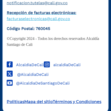
notificacion.tutelas@cali.gov.co
Recepción de facturas electrónicas:
facturaselectronicas@cali.gov.co
Código Postal: 760045
©Copyright 2024 - Todos los derechos reservados Alcaldía
Santiago de Cali
AlcaldiaDeCali
alcaldiaDeCali
@AlcaldiaDeCali
@AlcaldiaDeSantiagoDeCali
Politicas
Mapa del sitio
Términos y Condiciones