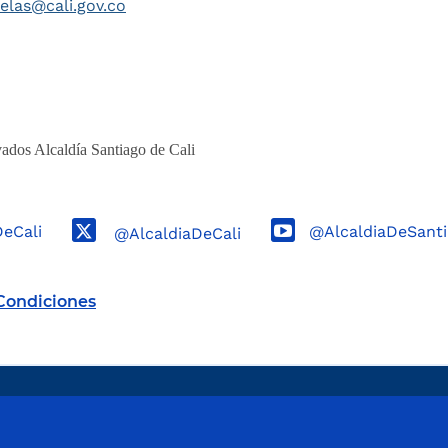
telas@cali.gov.co
ados Alcaldía Santiago de Cali
DeCali
@AlcaldiaDeSanti
@AlcaldiaDeCali
Condiciones