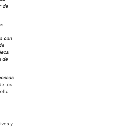
r de
os
do con
de
Beca
a de
ocesos
e los
ollo
ivos y