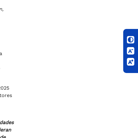
n,
a
e
2025
tores
idades
ieran
 de