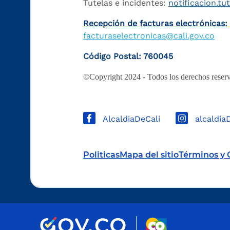
Tutelas e incidentes:
notificacion.tu
Recepción de facturas electrónicas:
facturaselectronicas@cali.gov.co
Código Postal: 760045
©Copyright 2024 - Todos los derechos reserv
AlcaldiaDeCali
alcaldia
Politicas
Mapa del sitio
Términos y 