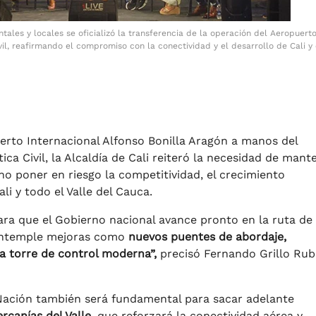
ales y locales se oficializó la transferencia de la operación del Aeropuert
vil, reafirmando el compromiso con la conectividad y el desarrollo de Cali y 
uerto Internacional Alfonso Bonilla Aragón a manos del
ca Civil, la Alcaldía de Cali reiteró la necesidad de mant
no poner en riesgo la competitividad, el crecimiento
li y todo el Valle del Cauca.
ra que el Gobierno nacional avance pronto en la ruta de
contemple mejoras como
nuevos puentes de abordaje,
na torre de control moderna”,
precisó Fernando Grillo Rub
 Nación también será fundamental para sacar adelante
rcanías del Valle
, que reforzará la conectividad aérea y