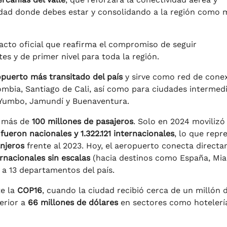
iudad donde debes estar y consolidando a la región como 
 acto oficial que reafirma el compromiso de seguir
es y de primer nivel para toda la región.
puerto más transitado del país
y sirve como red de cone
ombia, Santiago de Cali, así como para ciudades intermed
 Yumbo, Jamundí y Buenaventura.
o más de
100 millones de pasajeros
. Solo en 2024 movilizó
fueron nacionales y 1.322.121 internacionales
, lo que repr
njeros
frente al 2023. Hoy, el aeropuerto conecta direct
ernacionales sin escalas
(hacia destinos como España, Mia
a 13 departamentos del país.
te la
COP16
, cuando la ciudad recibió cerca de un millón 
erior a
66 millones de dólares
en sectores como hotelerí