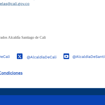
telas@cali.gov.co
ados Alcaldía Santiago de Cali
DeCali
@AlcaldiaDeSanti
@AlcaldiaDeCali
Condiciones