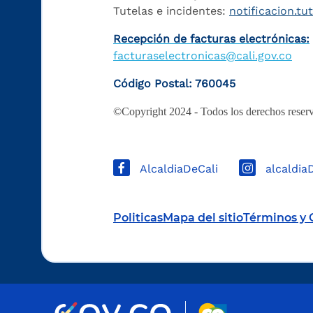
Tutelas e incidentes:
notificacion.tu
Recepción de facturas electrónicas:
facturaselectronicas@cali.gov.co
Código Postal: 760045
©Copyright 2024 - Todos los derechos reserv
AlcaldiaDeCali
alcaldia
Politicas
Mapa del sitio
Términos y 