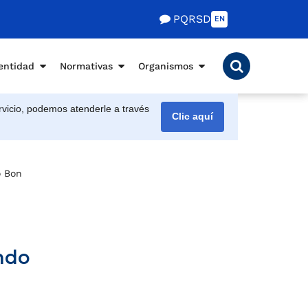
PQRSD
EN
entidad
Normativas
Organismos
vicio, podemos atenderle a través
Clic aquí
 Bonilla Aragón, contemplando mejora y ampliaciones”, Fernando 
ndo