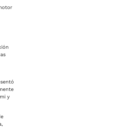
motor
xión
ias
esentó
amente
mi y
de
a,