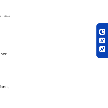
o
el Valle
ener
iano,