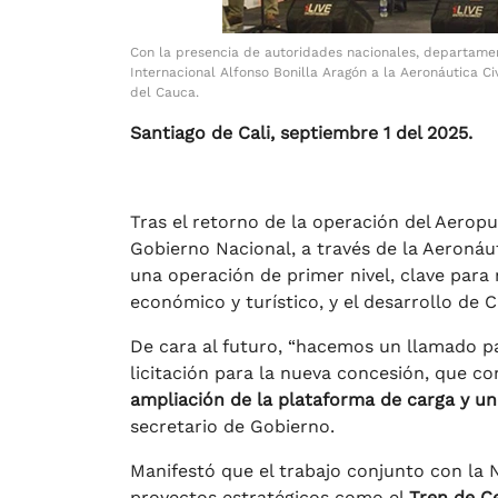
Con la presencia de autoridades nacionales, departament
Internacional Alfonso Bonilla Aragón a la Aeronáutica Ci
del Cauca.
Santiago de Cali, septiembre 1 del 2025.
Tras el retorno de la operación del Aerop
Gobierno Nacional, a través de la Aeronáuti
una operación de primer nivel, clave para 
económico y turístico, y el desarrollo de Ca
De cara al futuro, “hacemos un llamado pa
licitación para la nueva concesión, que 
ampliación de la plataforma de carga y u
secretario de Gobierno.
Manifestó que el trabajo conjunto con la
proyectos estratégicos como el
Tren de Ce