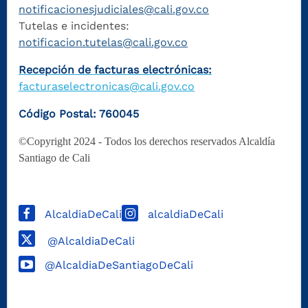
notificacionesjudiciales@cali.gov.co
Tutelas e incidentes:
notificacion.tutelas@cali.gov.co
Recepción de facturas electrónicas:
facturaselectronicas@cali.gov.co
Código Postal: 760045
©Copyright 2024 - Todos los derechos reservados Alcaldía
Santiago de Cali
AlcaldiaDeCali
alcaldiaDeCali
@AlcaldiaDeCali
@AlcaldiaDeSantiagoDeCali