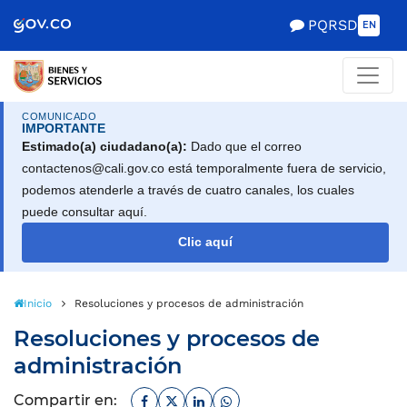
Scretaría de Gobierno
PQRSD
EN
COMUNICADO
IMPORTANTE
Estimado(a) ciudadano(a):
Dado que el correo
contactenos@cali.gov.co está temporalmente fuera de servicio,
podemos atenderle a través de cuatro canales, los cuales
puede consultar aquí.
Clic aquí
Inicio
Resoluciones y procesos de administración
Resoluciones y procesos de
administración
Facebook
Twitter
Linkedin
Whatsapp
Compartir en: