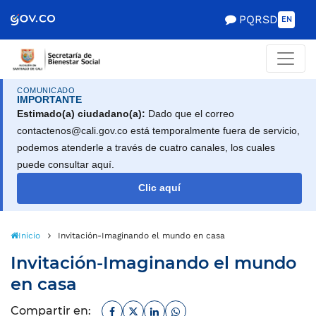
Scretaría de Gobierno
PQRSD
EN
COMUNICADO
IMPORTANTE
Estimado(a) ciudadano(a):
Dado que el correo
contactenos@cali.gov.co está temporalmente fuera de servicio,
podemos atenderle a través de cuatro canales, los cuales
puede consultar aquí.
Clic aquí
Inicio
Invitación-Imaginando el mundo en casa
Invitación-Imaginando el mundo
en casa
Facebook
Twitter
Linkedin
Whatsapp
Compartir en: