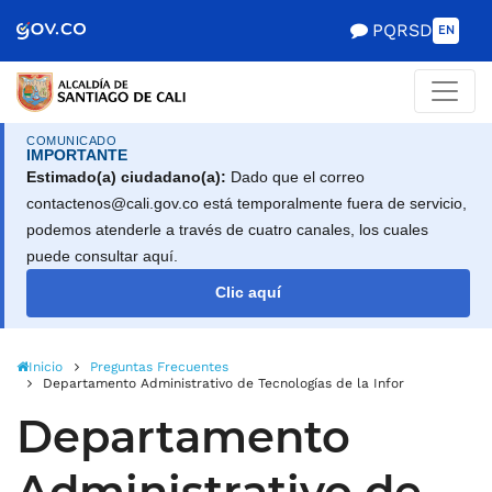
Alcaldía de Santiago d
Saltar al contenido principal
PQRSD
EN
COMUNICADO
IMPORTANTE
Estimado(a) ciudadano(a):
Dado que el correo
contactenos@cali.gov.co está temporalmente fuera de servicio,
podemos atenderle a través de cuatro canales, los cuales
puede consultar aquí.
Clic aquí
Inicio
Preguntas Frecuentes
Departamento Administrativo de Tecnologías de la Información y las
Departamento
Administrativo de