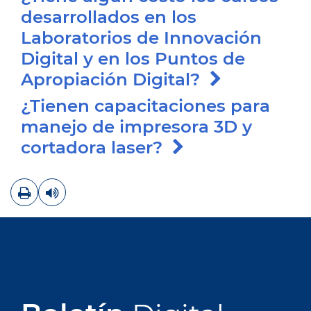
desarrollados en los
Laboratorios de Innovación
Digital y en los Puntos de
Apropiación Digital?
¿Tienen capacitaciones para
manejo de impresora 3D y
cortadora laser?
Imprimir
Leer contenido