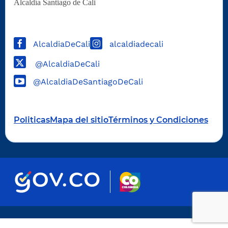
Alcaldía Santiago de Cali
AlcaldiaDeCali
alcaldiadecali
@AlcaldiaDeCali
@AlcaldiaDeSantiagoDeCali
Politicas
Mapa del sitio
Términos y Condiciones