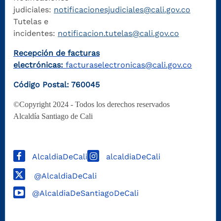
judiciales:
notificacionesjudiciales@cali.gov.co
Tutelas e
incidentes:
notificacion.tutelas@cali.gov.co
Recepción de facturas
electrónicas:
facturaselectronicas@cali.gov.co
Código Postal: 760045
©Copyright 2024 - Todos los derechos reservados
Alcaldía Santiago de Cali
AlcaldiaDeCali
alcaldiaDeCali
@AlcaldiaDeCali
@AlcaldiaDeSantiagoDeCali