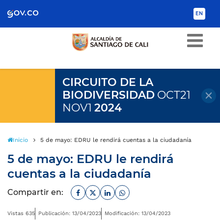
Scretaría de Gobierno
EN
CIRCUITO DE LA
BIODIVERSIDAD
OCT21
NOV1
2024
Inicio
5 de mayo: EDRU le rendirá cuentas a la ciudadanía
5 de mayo: EDRU le rendirá
cuentas a la ciudadanía
Facebook
Twitter
Linkedin
Whatsapp
Compartir en:
Vistas 635
Publicación: 13/04/2023
Modificación: 13/04/2023