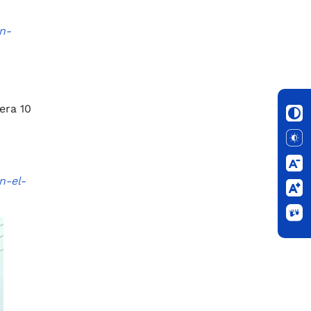
n-
era 10
n-el-