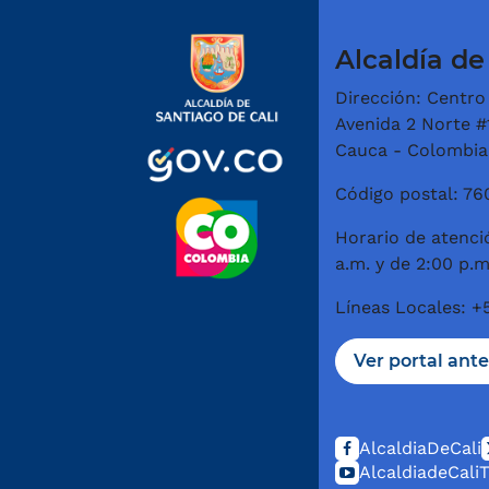
Alcaldía de
Dirección: Centro
Avenida 2 Norte #1
Cauca - Colombia
Código postal: 7
Horario de atenció
a.m. y de 2:00 p.m
Líneas Locales: 
Ver portal ante
AlcaldiaDeCali
AlcaldiadeCali