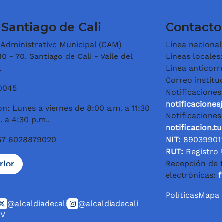
 Santiago de Cali
Contacto
 Administrativo Municipal (CAM)
Línea nacional
0 - 70. Santiago de Cali - Valle del
Líneas locales
.
Línea anticorr
Correo institu
60045
Notificaciones 
notificaciones
n: Lunes a viernes de 8:00 a.m. a 11:30
Notificaciones
. a 4:30 p.m..
notificacion.t
+57 6028879020
NIT:
89039901
RUT:
Registro 
Recepción de 
rior
electrónicas:
f
Políticas
Mapa d
@alcaldiadecali
@alcaldiadecali
TV