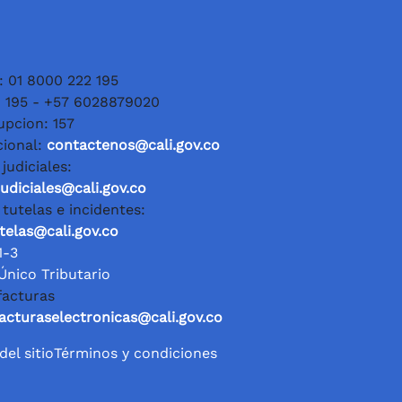
: 01 8000 222 195
: 195 - +57 6028879020
upcion: 157
cional:
contactenos@cali.gov.co
judiciales:
judiciales@cali.gov.co
 tutelas e incidentes:
utelas@cali.gov.co
1-3
Único Tributario
facturas
acturaselectronicas@cali.gov.co
el sitio
Términos y condiciones