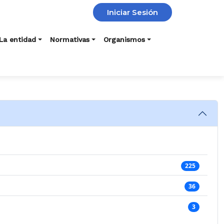
Iniciar Sesión
La entidad
Normativas
Organismos
225
36
3