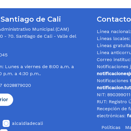
 Santiago de Cali
Contacto
Administrativo Municipal (CAM)
Línea nacional
 - 70. Santiago de Cali - Valle del
Líneas locales
Líneas gratuit
Línea anticorr
0045
Correo instituc
n: Lunes a viernes de 8:00 a.m. a
Notificaciones j
0 p.m. a 4:30 p.m..
notificacionesj
Notificaciones 
57 6028879020
notificacion.tu
NIT:
890399011
rior
RUT:
Registro 
Recepción de f
electrónicas:
f
alcaldiadecali
Políticas
Ma