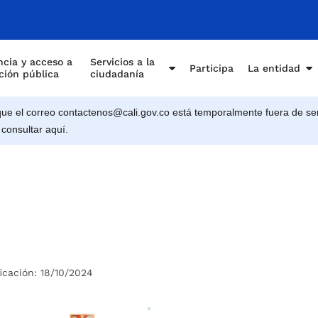
cia y acceso a
Servicios a la
Participa
La entidad
ción pública
ciudadanía
e el correo contactenos@cali.gov.co está temporalmente fuera de ser
 consultar aquí.
icación: 18/10/2024