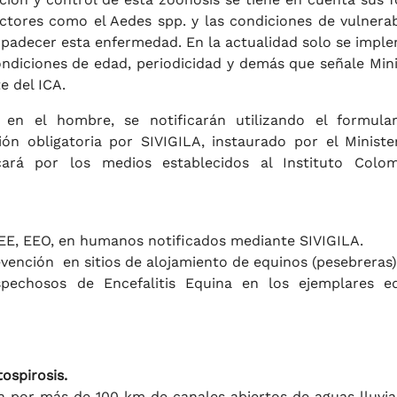
ctores como el Aedes spp. y las condiciones de vulnerab
padecer esta enfermedad. En la actualidad solo se impl
diciones de edad, periodicidad y demás que señale Mini
e del ICA.
en el hombre, se notificarán utilizando el formula
ón obligatoria por SIVIGILA, instaurado por el Ministe
cará por los medios establecidos al Instituto Colo
EE, EEO, en humanos notificados mediante SIVIGILA.
evención en sitios de alojamiento de equinos (pesebreras)
ospechosos de Encefalitis Equina en los ejemplares e
tospirosis.
da por más de 100 km de canales abiertos de aguas lluvia