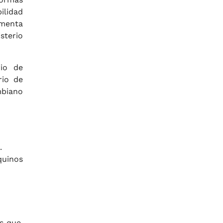
ilidad
ementa
sterio
rio de
rio de
mbiano
.
quinos
s que,