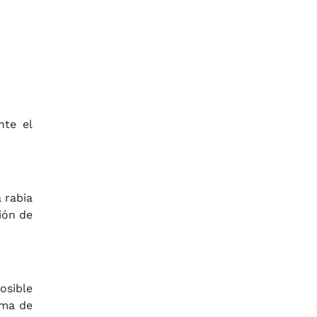
nte el
 rabia
ión de
osible
toma de