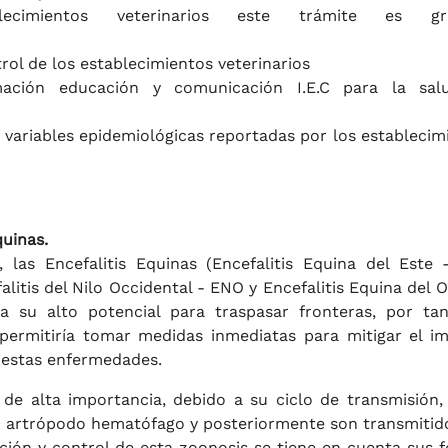
cimientos veterinarios este trámite es gra
trol de los establecimientos veterinarios
mación educación y comunicación I.E.C para la sal
s variables epidemiológicas reportadas por los establecim
quinas.
 las Encefalitis Equinas (Encefalitis Equina del Este 
alitis del Nilo Occidental - ENO y Encefalitis Equina del O
a su alto potencial para traspasar fronteras, por tan
 permitiría tomar medidas inmediatas para mitigar el i
e estas enfermedades.
 de alta importancia, debido a su ciclo de transmisión
 un artrópodo hematófago y posteriormente son transmitid
nción y control de esta zoonosis se tiene en cuenta sus 