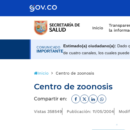
Scretaría de Gobierno
Transparen
Inicio
la informa
Estimado(a) ciudadano(a):
Dado qu
COMUNICADO
IMPORTANTE
de cuatro canales, los cuales puede
Inicio
Centro de zoonosis
Centro de zoonosis
Facebook
Twitter
Linkedin
Whatsapp
Compartir en:
Vistas 358549
Publicación: 11/05/2004
Modif