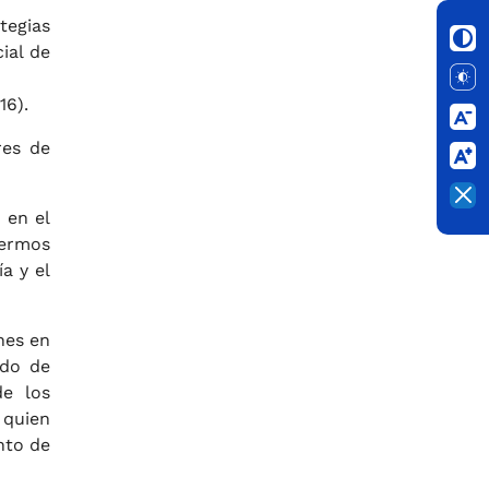
tegias
ial de
16).
res de
 en el
fermos
a y el
nes en
ado de
de los
 quien
nto de