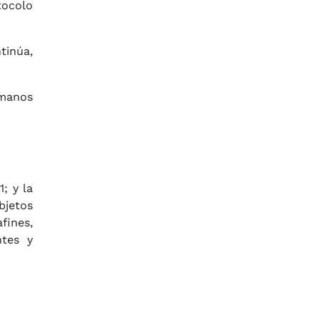
tocolo
tinúa,
umanos
; y la
bjetos
fines,
ntes y