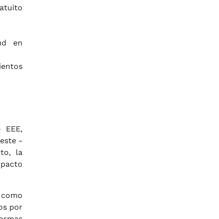
tuito
ud en
ientos
- EEE,
este -
to, la
mpacto
, como
os por
formas